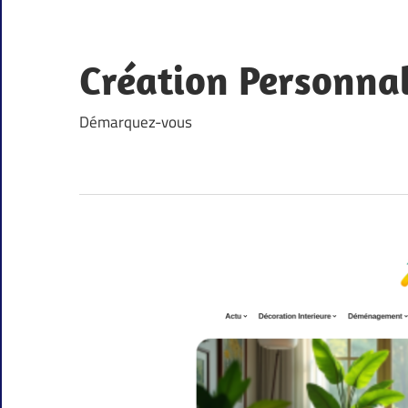
Skip
to
content
Création Personna
Démarquez-vous